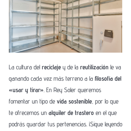
Ver
imagen
más
grande
La cultura del
reciclaje
y de la
reutilización
le va
ganando cada vez más terreno a la
filosofía del
«usar y tirar»
. En Rey Soler queremos
fomentar un tipo de
vida sostenible
, por lo que
te ofrecemos un
alquiler de trastero
en el que
podrás guardar tus pertenencias. ¡Sigue leyendo