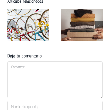
Artículos relacionados
Preparación para el
cambio de
Cómo ordenar tu
temporada:
hogar después de
almacenamiento
las vacaciones
seguro de ropa de
verano
Deja tu comentario
Comentar