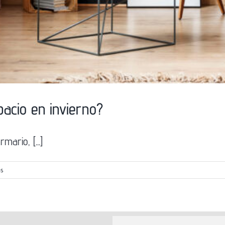
pacio en invierno?
mario, [...]
os