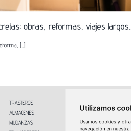
etas: obras, reformas, viajes largos
orma, [...]
TRASTEROS
NOSOTROS
Utilizamos coo
ALMACENES
FAQ’S
Usamos cookies y otras
MUDANZAS
BLOG
navegación en nuestra