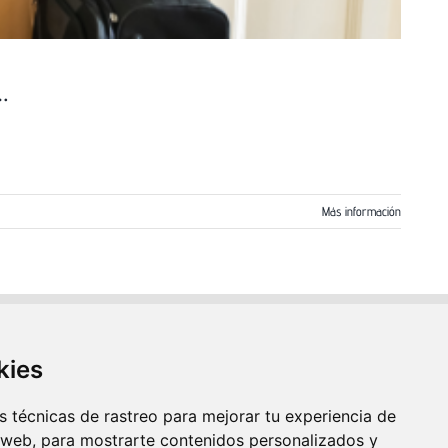
…
Más información
ALQUILER DE TRASTEROS EN MADRID
kies
ALQUILER DE GUARDAMUEBLES EN MADRID
 técnicas de rastreo para mejorar tu experiencia de
ALQUILER DE ALMACENES EN MADRID
 web, para mostrarte contenidos personalizados y