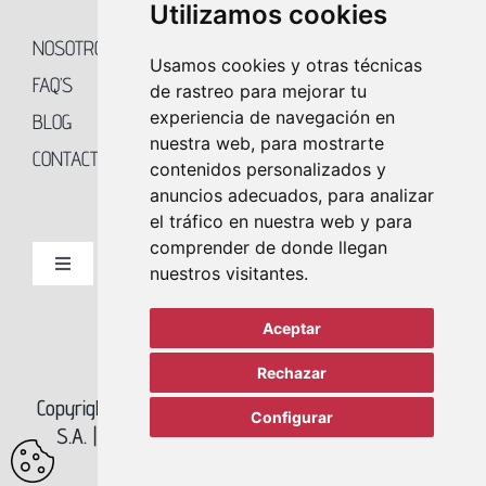
Utilizamos cookies
NOSOTROS
Usamos cookies y otras técnicas
FAQ’S
de rastreo para mejorar tu
experiencia de navegación en
BLOG
nuestra web, para mostrarte
CONTACTO
contenidos personalizados y
anuncios adecuados, para analizar
el tráfico en nuestra web y para
comprender de donde llegan
nuestros visitantes.
Toggle
Navigation
ALQUILER DE TRASTEROS EN MADRID
Aceptar
Rechazar
ALQUILER DE GUARDAMUEBLES EN MADRID
Copyright 2023 REY SOLER – AGENCIA BETA NUEVE
Configurar
S.A. |
Política de Privacidad
|
Política de Cookies
ALQUILER DE ALMACENES EN MADRID