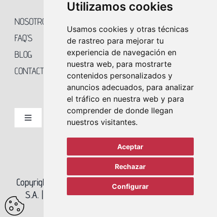
Utilizamos cookies
NOSOTROS
Usamos cookies y otras técnicas
FAQ’S
de rastreo para mejorar tu
experiencia de navegación en
BLOG
nuestra web, para mostrarte
CONTACTO
contenidos personalizados y
anuncios adecuados, para analizar
el tráfico en nuestra web y para
comprender de donde llegan
nuestros visitantes.
Toggle
Navigation
ALQUILER DE TRASTEROS EN MADRID
Aceptar
Rechazar
ALQUILER DE GUARDAMUEBLES EN MADRID
Copyright 2023 REY SOLER – AGENCIA BETA NUEVE
Configurar
S.A. |
Política de Privacidad
|
Política de Cookies
ALQUILER DE ALMACENES EN MADRID